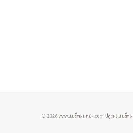
© 2026 www.แบล็คผมทอง.com ปลูกผมแบล็คผมท