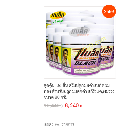
Sale!
สุดคุ้ม! 36 ชิ้น ครีมปลูกผมดำแบล็คผม
ทอง สำหรับปลูกผมดกดำ แก้รังแค,ผมร่วง
ขนาด 80 กรัม
8,640
10,440
฿
฿
แสดง %d รายการ