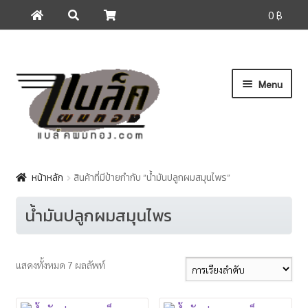
0 ฿
ค้นหา
ค้นหา:
Skip
Skip
Menu
to
to
navigation
content
หน้าแรก
ดูสินค้า
หน้าหลัก
สินค้าที่มีป้ายกำกับ “น้ำมันปลูกผมสมุนไพร”
วิธีสั่งซื้อสินค้าและการจัดส่ง
น้ำมันปลูกผมสมุนไพร
แจ้งการโอนเงิน
ติดต่อเรา
แสดงทั้งหมด 7 ผลลัพท์
เกี่ยวกับแบล็คผมทอง