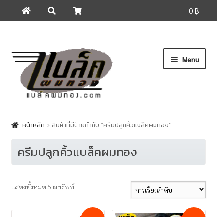
0 ฿
ค้นหา
ค้นหา:
Skip
Skip
Menu
to
to
navigation
content
หน้าแรก
ดูสินค้า
หน้าหลัก
สินค้าที่มีป้ายกำกับ “ครีมปลูกคิ้วแบล็คผมทอง”
วิธีสั่งซื้อสินค้าและการจัดส่ง
ครีมปลูกคิ้วแบล็คผมทอง
แจ้งการโอนเงิน
ติดต่อเรา
แสดงทั้งหมด 5 ผลลัพท์
เกี่ยวกับแบล็คผมทอง